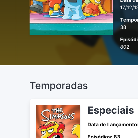
Data d
17/12/1
Tempor
38
Episódi
802
Temporadas
Especiais
Data de Lançamento
Episódios: 83