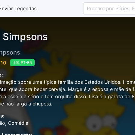
Enviar Legendas
 Simpsons
mpsons
 10
🇧🇷 PT-BR
e:
mação sobre uma típica família dos Estados Unidos. Homer
ente, que adora beber cerveja. Marge é a esposa e mãe de fa
a a escola a sério e tem orgulho disso. Lisa é a garota de
e não larga a chupeta.
s:
ão, Comédia