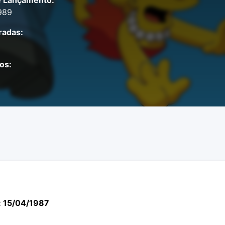
e Lançamento:
989
adas:
os:
: 15/04/1987