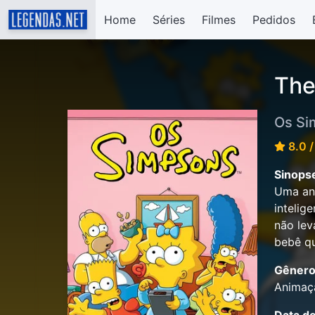
Home
Séries
Filmes
Pedidos
The
Os Si
8.0 /
Sinops
Uma ani
intelig
não lev
bebê qu
Gênero
Animaç