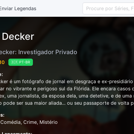
Enviar Legendas
. Decker
ecker: Investigador Privado
 10
🇧🇷 PT-BR
e:
cker é um fotógrafo de jornal em desgraça e ex-presidiári
lar no vibrante e perigoso sul da Flórida. Ele encara caso
ex, uma jornalista, da esposa dela, uma detetive, e de uma
 pode ser sua maior aliada... ou seu passaporte de volta p
s:
Comédia, Crime, Mistério