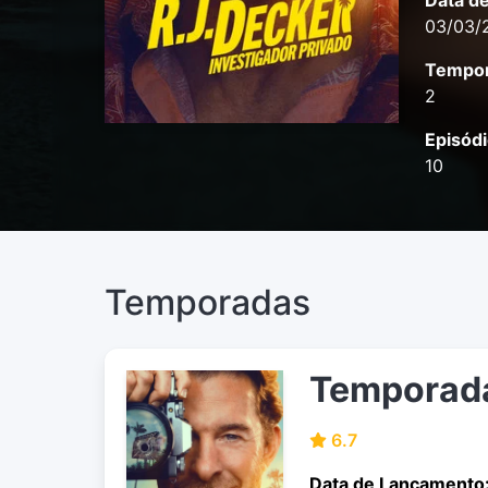
Data d
03/03/
Tempor
2
Episódi
10
Temporadas
Temporad
6.7
Data de Lançamento