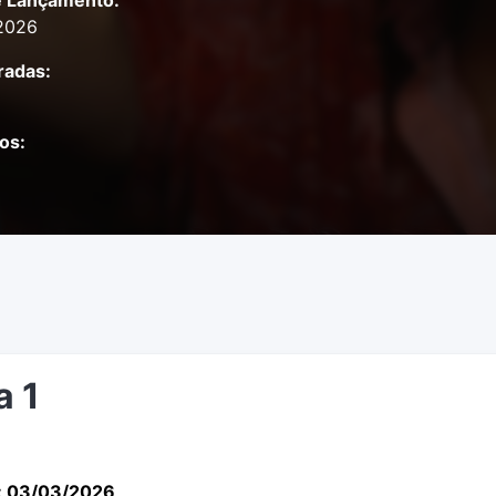
e Lançamento:
2026
adas:
os:
a 1
: 03/03/2026