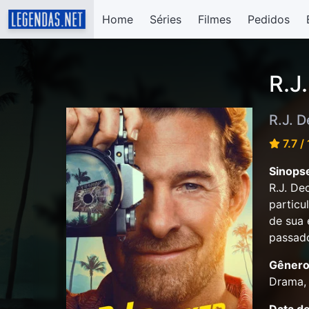
Home
Séries
Filmes
Pedidos
R.J
R.J. D
7.7 /
Sinops
R.J. De
particu
de sua 
passado
Gênero
Drama, 