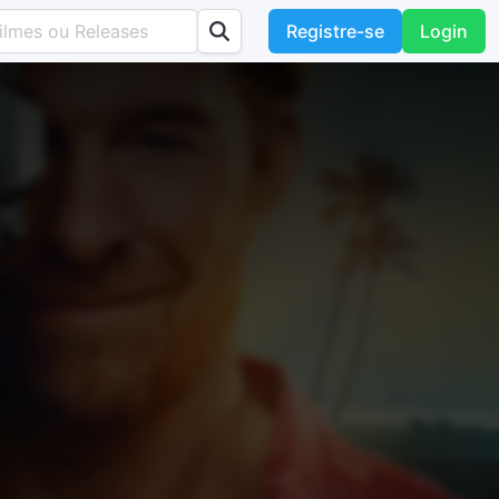
Registre-se
Login