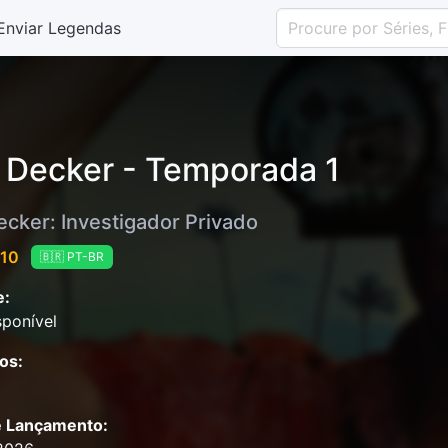
Enviar Legendas
. Decker - Temporada 1
ecker: Investigador Privado
 10
🇧🇷 PT-BR
e:
ponível
os:
e Lançamento: