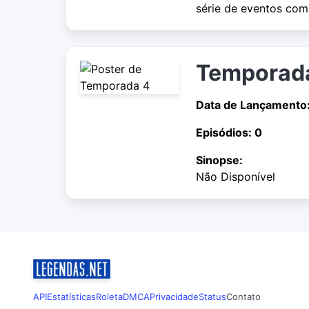
série de eventos com 
Temporad
Data de Lançamento:
Episódios: 0
Sinopse:
Não Disponível
API
Estatísticas
Roleta
DMCA
Privacidade
Status
Contato