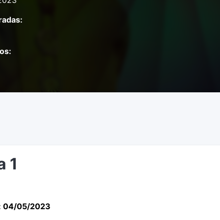
2023
adas:
os:
a 1
: 04/05/2023