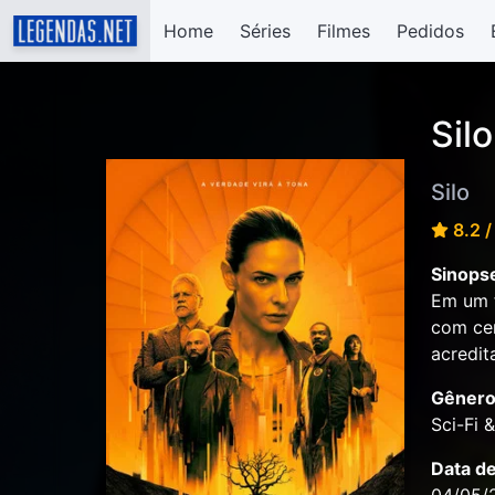
Home
Séries
Filmes
Pedidos
Silo
Silo
8.2 /
Sinops
Em um f
com cen
acredit
Gênero
Sci-Fi 
Data d