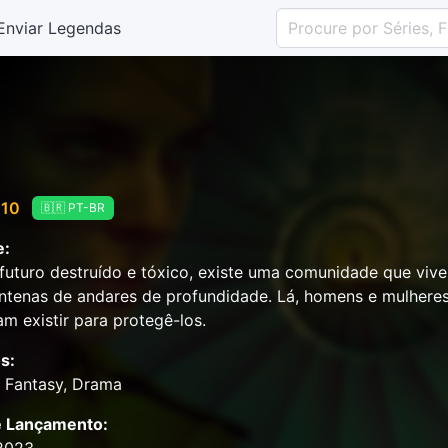
Enviar Legendas
 10
🇧🇷 PT-BR
e:
uturo destruído e tóxico, existe uma comunidade que vive
tenas de andares de profundidade. Lá, homens e mulhere
am existir para protegê-los.
s:
& Fantasy, Drama
e Lançamento: