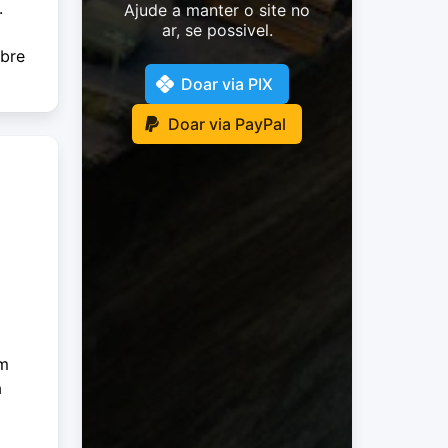
.
Ajude a manter o site no
ar, se possivel.
obre
Doar via PIX
Doar via PayPal
om
a
a