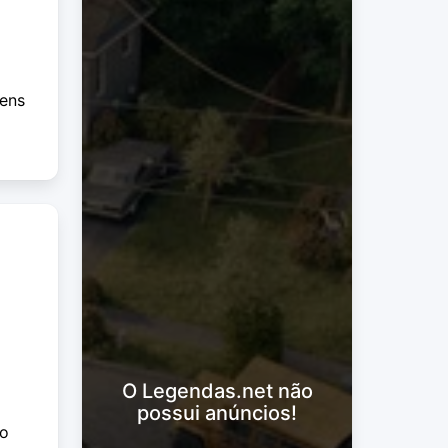
m
mens
O Legendas.net não
possui anúncios!
 o