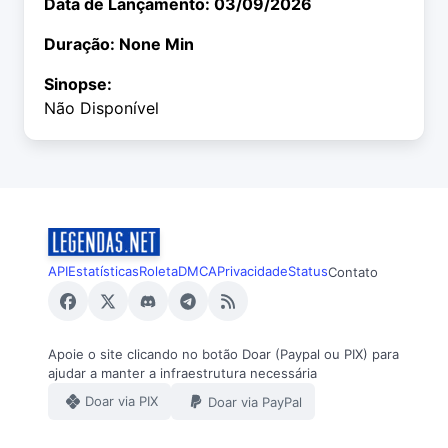
Data de Lançamento: 03/09/2026
Duração: None Min
Sinopse:
Não Disponível
API
Estatísticas
Roleta
DMCA
Privacidade
Status
Contato
Apoie o site clicando no botão Doar (Paypal ou PIX) para
ajudar a manter a infraestrutura necessária
Doar via PIX
Doar via PayPal