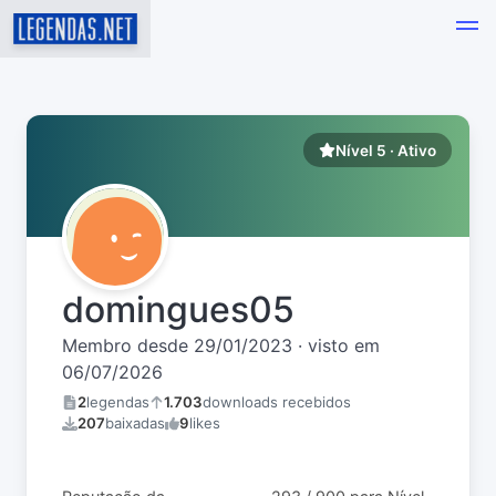
Nível 5 · Ativo
domingues05
Membro desde 29/01/2023 · visto em
06/07/2026
2
legendas
1.703
downloads recebidos
207
baixadas
9
likes