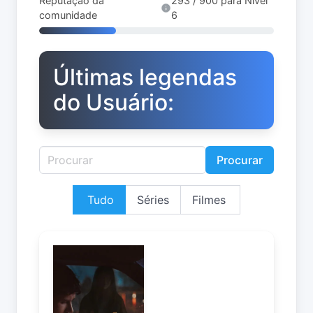
Reputação da
293 / 900 para Nível
comunidade
6
Últimas legendas
do Usuário:
Procurar
Tudo
Séries
Filmes