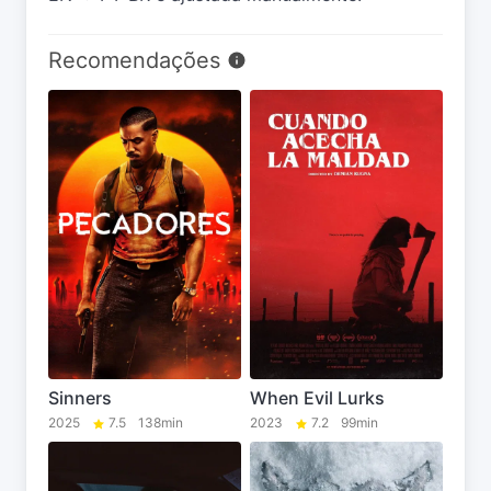
Recomendações
Sinners
When Evil Lurks
2025
7.5
138min
2023
7.2
99min