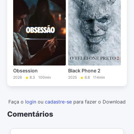
Obsession
Black Phone 2
2026
8.3
100min
2025
6.8
114min
Faça o
login
ou
cadastre-se
para fazer o Download
Comentários