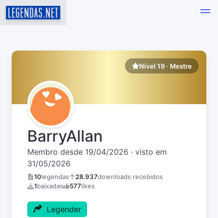
Nível 19 · Mestre
BarryAllan
Membro desde 19/04/2026 · visto em
31/05/2026
10
legendas
28.937
downloads recebidos
1
baixadas
577
likes
Legender