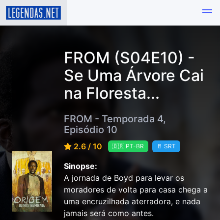
FROM (S04E10) -
Se Uma Árvore Cai
na Floresta...
FROM - Temporada 4,
Episódio 10
2.6 / 10
🇧🇷 PT-BR
📄 SRT
Sinopse:
A jornada de Boyd para levar os
moradores de volta para casa chega a
uma encruzilhada aterradora, e nada
jamais será como antes.