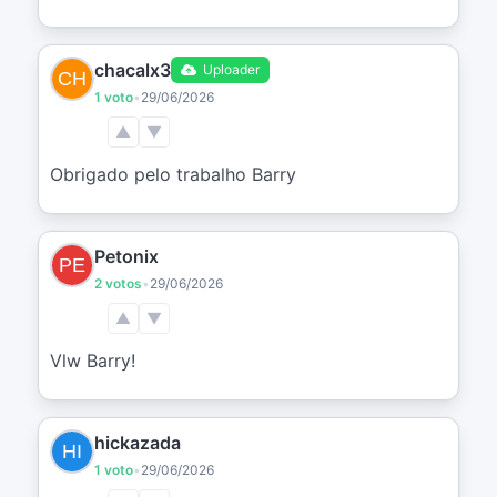
chacalx3
Uploader
1 voto
•
29/06/2026
▲
▼
Obrigado pelo trabalho Barry
Petonix
2 votos
•
29/06/2026
▲
▼
Vlw Barry!
hickazada
1 voto
•
29/06/2026