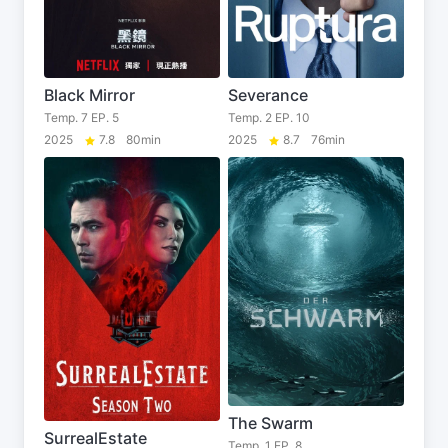
Black Mirror
Severance
Temp. 7 EP. 5
Temp. 2 EP. 10
2025
7.8
80min
2025
8.7
76min
The Swarm
SurrealEstate
Temp. 1 EP. 8