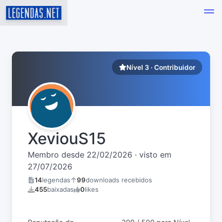
Nível 3 · Contribuidor
XeviouS15
Membro desde 22/02/2026 · visto em
27/07/2026
14
legendas
99
downloads recebidos
455
baixadas
0
likes