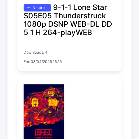
9-1-1 Lone Star
Neutro
S05E05 Thunderstruck
1080p DSNP WEB-DL DD
5 1 H 264-playWEB
9-1-1: Lone Star
Downloads: 4
Temp. 5 EP. 5
Em: 08/04/2026 15:15