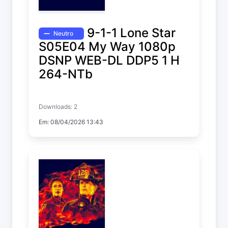
9-1-1 Lone Star
Neutro
S05E04 My Way 1080p
DSNP WEB-DL DDP5 1 H
264-NTb
9-1-1: Lone Star
Downloads: 2
Temp. 5 EP. 4
Em: 08/04/2026 13:43