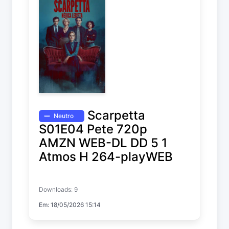
Scarpetta
Neutro
S01E04 Pete 720p
AMZN WEB-DL DD 5 1
Atmos H 264-playWEB
Scarpetta
Downloads: 9
Temp. 1 EP. 4
Em: 18/05/2026 15:14