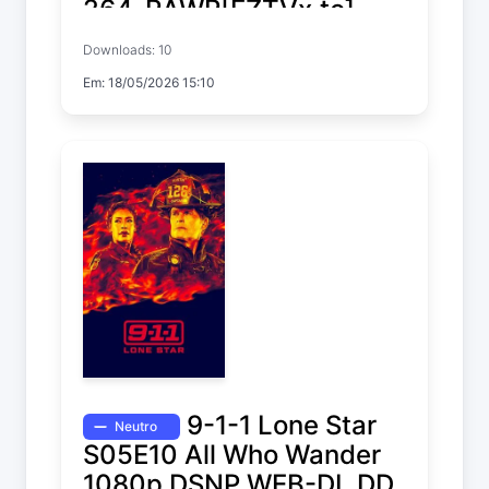
264-RAWR[EZTVx.to]
Downloads: 10
Scarpetta
Em: 18/05/2026 15:10
Temp. 1 EP. 1
9-1-1 Lone Star
Neutro
S05E10 All Who Wander
1080p DSNP WEB-DL DD