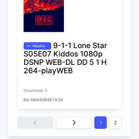
9-1-1 Lone Star
Neutro
S05E07 Kiddos 1080p
DSNP WEB-DL DD 5 1 H
264-playWEB
9-1-1: Lone Star
Downloads: 3
Temp. 5 EP. 7
Em: 08/04/2026 13:34
1
2