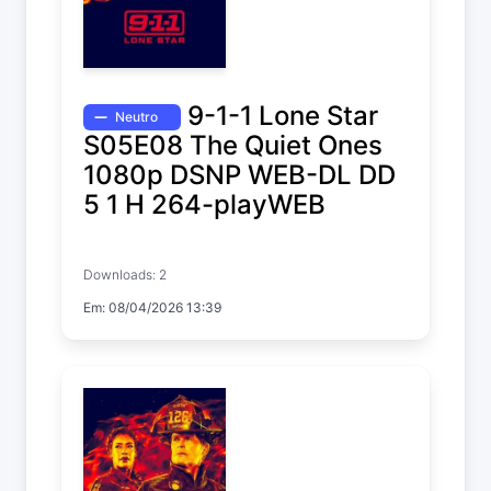
9-1-1 Lone Star
Neutro
S05E08 The Quiet Ones
1080p DSNP WEB-DL DD
5 1 H 264-playWEB
9-1-1: Lone Star
Downloads: 2
Temp. 5 EP. 8
Em: 08/04/2026 13:39