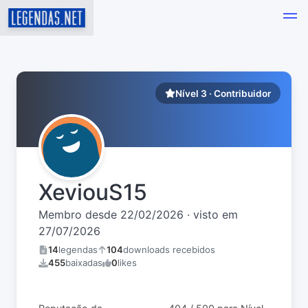
Nível 3 · Contribuidor
XeviouS15
Membro desde 22/02/2026 · visto em
27/07/2026
14
legendas
104
downloads recebidos
455
baixadas
0
likes