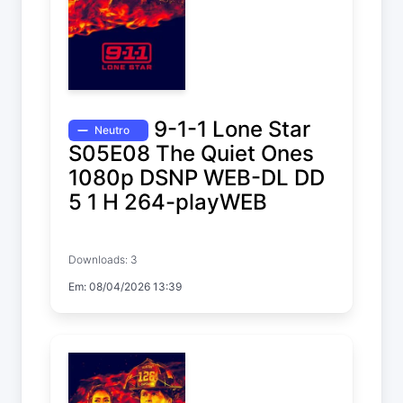
9-1-1 Lone Star
Neutro
S05E08 The Quiet Ones
1080p DSNP WEB-DL DD
5 1 H 264-playWEB
9-1-1: Lone Star
Downloads: 3
Temp. 5 EP. 8
Em: 08/04/2026 13:39