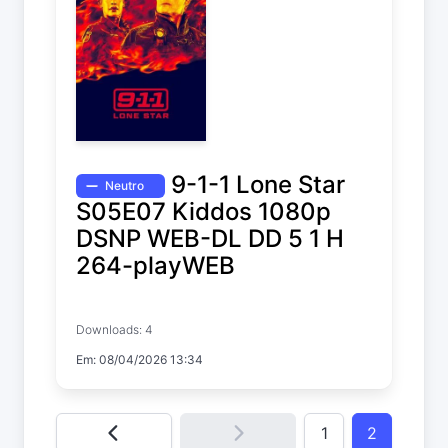
9-1-1 Lone Star
Neutro
S05E07 Kiddos 1080p
DSNP WEB-DL DD 5 1 H
264-playWEB
9-1-1: Lone Star
Downloads: 4
Temp. 5 EP. 7
Em: 08/04/2026 13:34
1
2