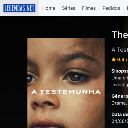
Home
Séries
Filmes
Pedidos
The
A Tes
6.4 /
Sinops
Uma cri
investi
Gênero
Drama,
Data d
04/06/