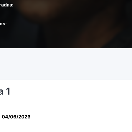
adas:
os:
a 1
: 04/06/2026