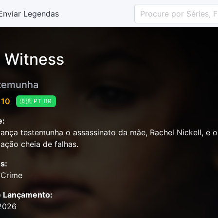
Enviar Legendas
 Witness
temunha
 10
🇧🇷 PT-BR
e:
ança testemunha o assassinato da mãe, Rachel Nickell, e o
gação cheia de falhas.
s:
 Crime
e Lançamento:
2026