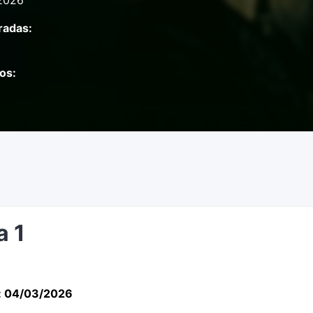
2026
adas:
os:
a 1
: 04/03/2026