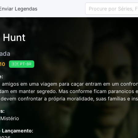
Enviar Legendas
 Hunt
ada
 10
🇧🇷 PT-BR
e:
 amigos em uma viagem para caçar entram em um confront
dam em manter segredo. Mas conforme ficam paranoicos e 
devem confrontar a própria moralidade, suas famílias e ins
s:
Mistério
e Lançamento: