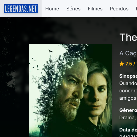
Home
Séries
Filmes
Pedidos
The
A Caç
7.5 /
Sinops
Quando
concor
amigos 
Gênero
Drama, 
Data d