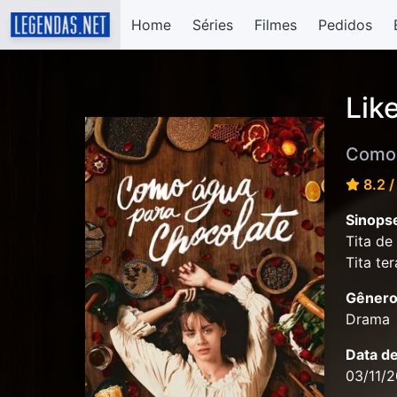
Home
Séries
Filmes
Pedidos
Lik
Como 
8.2 /
Sinops
Tita de
Tita te
Gênero
Drama
Data d
03/11/