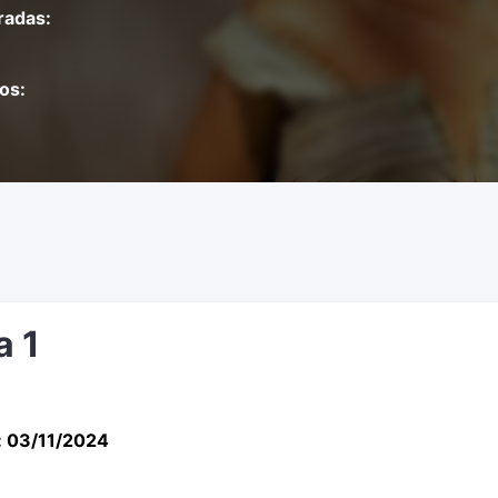
adas:
os:
a 1
: 03/11/2024