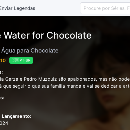
Enviar Legendas
e Water for Chocolate
Água para Chocolate
 10
🇧🇷 PT-BR
e:
 la Garza e Pedro Muzquiz são apaixonados, mas não podem
rá que seguir o que sua família manda e vai se dedicar a arte
s:
e Lançamento:
2024