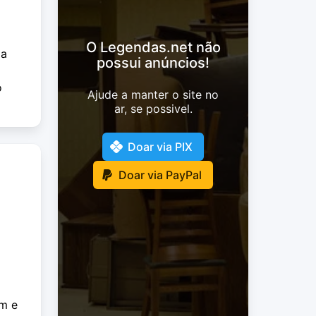
O Legendas.net não
 a
possui anúncios!
o
Ajude a manter o site no
ar, se possivel.
Doar via PIX
Doar via PayPal
im e