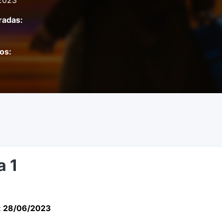
2023
adas:
os:
a 1
: 28/06/2023