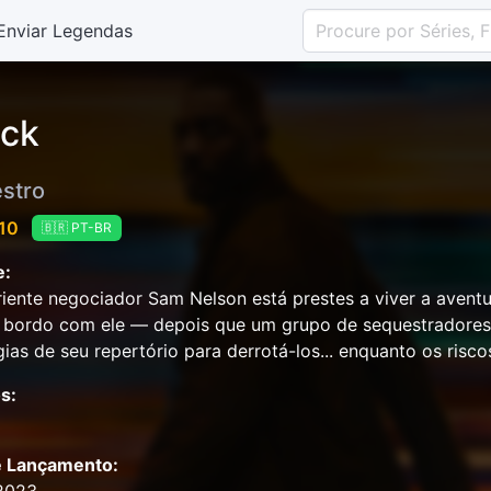
Enviar Legendas
ack
stro
 10
🇧🇷 PT-BR
e:
iente negociador Sam Nelson está prestes a viver a aven
 bordo com ele — depois que um grupo de sequestradores 
gias de seu repertório para derrotá-los... enquanto os ri
s:
e Lançamento: