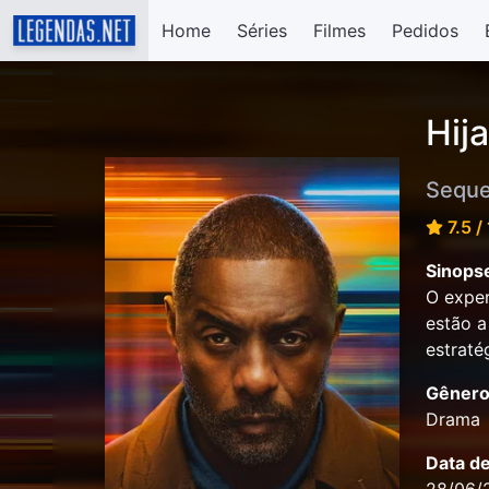
Home
Séries
Filmes
Pedidos
Hij
Seque
7.5 /
Sinops
O exper
estão a
estraté
Gênero
Drama
Data d