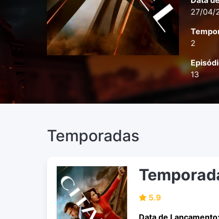
Data d
27/04/
Tempor
2
Episódi
13
Temporadas
Temporad
5.9
Data de Lançamento