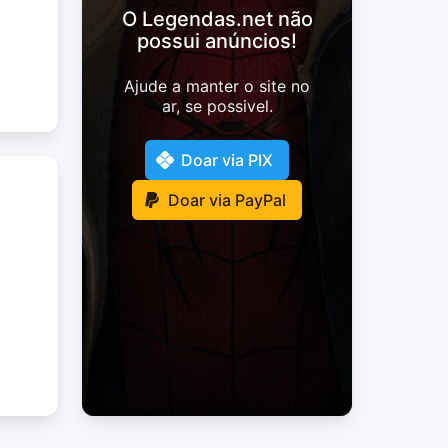
O Legendas.net não
possui anúncios!
Ajude a manter o site no
ar, se possivel.
Doar via PIX
Doar via PayPal