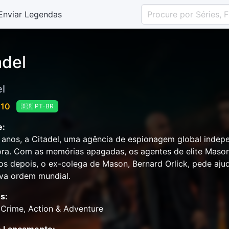
Enviar Legendas
adel
el
 10
🇧🇷 PT-BR
e:
 anos, a Citadel, uma agência de espionagem global indepe
ra. Com as memórias apagadas, os agentes de elite Maso
os depois, o ex-colega de Mason, Bernard Orlick, pede aju
va ordem mundial.
s:
Crime, Action & Adventure