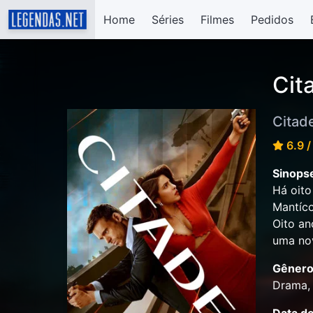
Home
Séries
Filmes
Pedidos
Cit
Citad
6.9 /
Sinops
Há oito
Mantíco
Oito an
uma no
Gênero
Drama, 