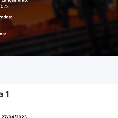
e Lançamento:
2023
adas:
os:
a 1
: 27/04/2023