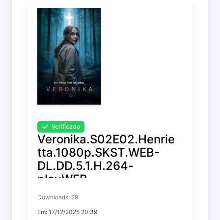
Verificado
Veronika.S02E02.Henrie
tta.1080p.SKST.WEB-
DL.DD.5.1.H.264-
playWEB
Downloads: 29
Veronika
Em: 17/12/2025 20:39
Temp. 2 EP. 2