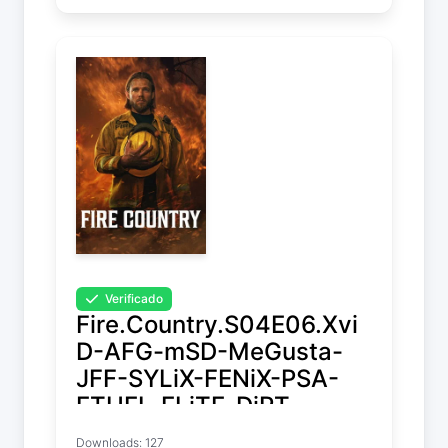
Verificado
Fire.Country.S04E06.Xvi
D-AFG-mSD-MeGusta-
JFF-SYLiX-FENiX-PSA-
ETHEL-ELiTE-DiRT-
FLUX-NTb-Kitsune-STC
Downloads: 127