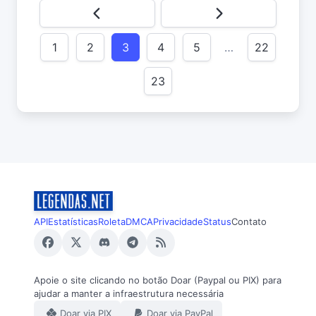
1
2
3
4
5
…
22
23
API
Estatísticas
Roleta
DMCA
Privacidade
Status
Contato
Apoie o site clicando no botão Doar (Paypal ou PIX) para
ajudar a manter a infraestrutura necessária
Doar via PIX
Doar via PayPal