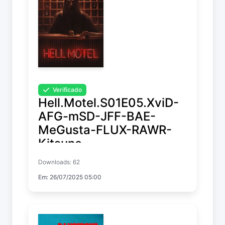
Verificado
Hell.Motel.S01E05.XviD-
AFG-mSD-JFF-BAE-
MeGusta-FLUX-RAWR-
Kitsune
Downloads: 62
Hell Motel
Em: 26/07/2025 05:00
Temp. 1 EP. 5