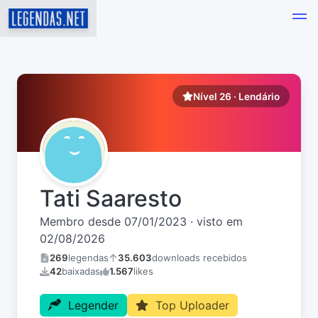
Nível 26 · Lendário
Tati Saaresto
Membro desde 07/01/2023 · visto em
02/08/2026
269
legendas
35.603
downloads recebidos
42
baixadas
1.567
likes
Legender
Top Uploader