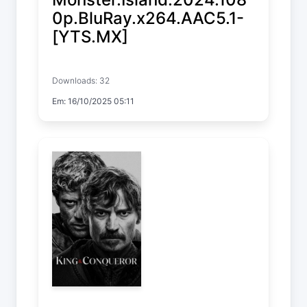
0p.BluRay.x264.AAC5.1-
[YTS.MX]
Monster Island
Downloads: 32
Em: 16/10/2025 05:11