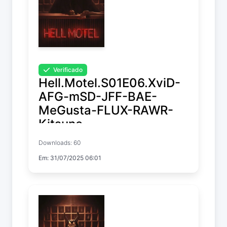
Verificado
Hell.Motel.S01E06.XviD-
AFG-mSD-JFF-BAE-
MeGusta-FLUX-RAWR-
Kitsune
Downloads: 60
Hell Motel
Em: 31/07/2025 06:01
Temp. 1 EP. 6