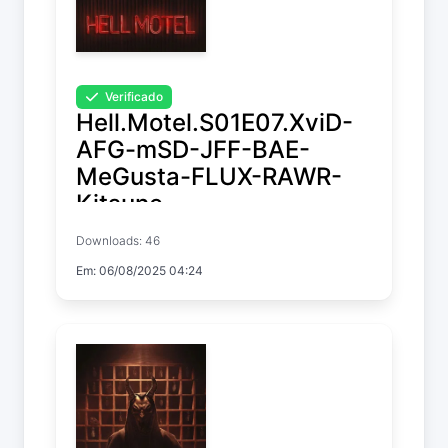
Verificado
Hell.Motel.S01E07.XviD-
AFG-mSD-JFF-BAE-
MeGusta-FLUX-RAWR-
Kitsune
Downloads: 46
Hell Motel
Em: 06/08/2025 04:24
Temp. 1 EP. 7