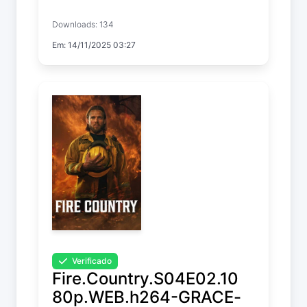
ELiTE-FLUX-NTb-
Downloads: 134
Kitsune
Em: 14/11/2025 03:27
Fire Country
Temp. 4 EP. 4
Verificado
Fire.Country.S04E02.10
80p.WEB.h264-GRACE-