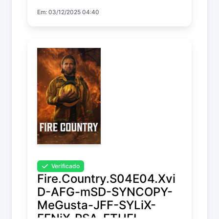
Em: 03/12/2025 04:40
Fire Country
Temp. 4 EP. 6
Verificado
Fire.Country.S04E04.Xvi
D-AFG-mSD-SYNCOPY-
MeGusta-JFF-SYLiX-
FENiX-PSA-ETHEL-