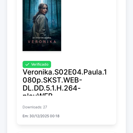
Verificado
Veronika.S02E04.Paula.1
080p.SKST.WEB-
DL.DD.5.1.H.264-
playWEB
Downloads: 27
Veronika
Em: 30/12/2025 00:18
Temp. 2 EP. 4