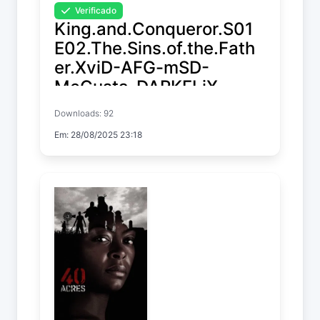
Verificado
King.and.Conqueror.S01
E02.The.Sins.of.the.Fath
er.XviD-AFG-mSD-
MeGusta-DARKFLiX
Downloads: 92
King & Conqueror
Em: 28/08/2025 23:18
Temp. 1 EP. 2