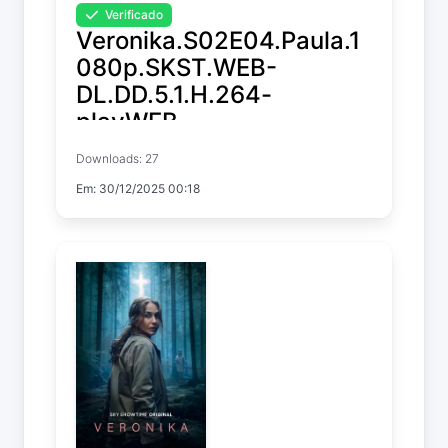
Verificado
Veronika.S02E04.Paula.1
080p.SKST.WEB-
DL.DD.5.1.H.264-
playWEB
Downloads: 27
Veronika
Em: 30/12/2025 00:18
Temp. 2 EP. 4