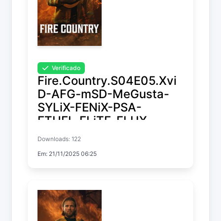
Verificado
Fire.Country.S04E05.Xvi
D-AFG-mSD-MeGusta-
SYLiX-FENiX-PSA-
ETHEL-ELiTE-FLUX-
Kitsune-STC
Downloads: 122
Em: 21/11/2025 06:25
Fire Country
Temp. 4 EP. 5