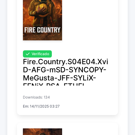
Verificado
Fire.Country.S04E04.Xvi
D-AFG-mSD-SYNCOPY-
MeGusta-JFF-SYLiX-
FENiX-PSA-ETHEL-
ELiTE-FLUX-NTb-
Downloads: 134
Kitsune
Em: 14/11/2025 03:27
Fire Country
Temp. 4 EP. 4