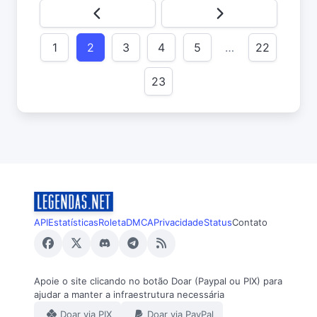
1
2
3
4
5
…
22
23
API
Estatísticas
Roleta
DMCA
Privacidade
Status
Contato
Apoie o site clicando no botão Doar (Paypal ou PIX) para
ajudar a manter a infraestrutura necessária
Doar via PIX
Doar via PayPal