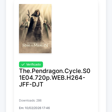
Verificado
The.Pendragon.Cycle.S0
1E04.720p.WEB.H264-
JFF-DJT
The Pendragon Cycle: Rise of the
Downloads: 286
Merlin
Em: 10/02/2026 17:46
Temp. 1 EP. 4