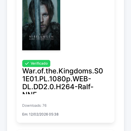
Verificado
War.of.the.Kingdoms.S0
1E01.PL.1080p.WEB-
DL.DD2.0.H264-Ralf-
NNF
Downloads: 76
War of the Kingdoms
Em: 12/02/2026 05:38
Temp. 1 EP. 1