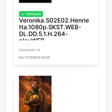
Verificado
Veronika.S02E02.Henrie
tta.1080p.SKST.WEB-
DL.DD.5.1.H.264-
playWEB
Downloads: 29
Veronika
Em: 17/12/2025 20:39
Temp. 2 EP. 2