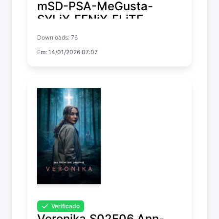
mSD-PSA-MeGusta-
SYLiX-FENiX-ELiTE-
FLUX-NTb-STC-DiRT-
Downloads: 76
AFG
Em: 14/01/2026 07:07
Fire Country
Temp. 4 EP. 7
Verificado
Veronika.S02E06.Ann-