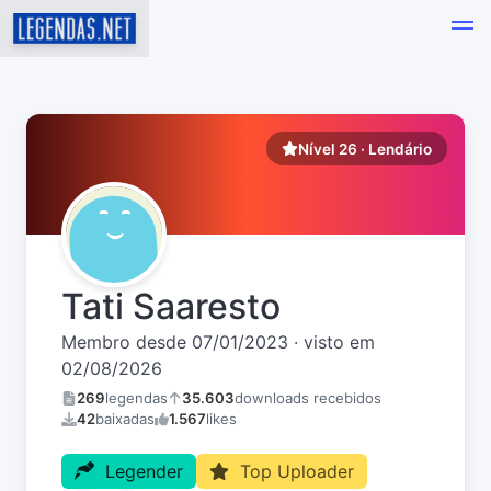
Nível 26 · Lendário
Tati Saaresto
Membro desde 07/01/2023 · visto em
02/08/2026
269
legendas
35.603
downloads recebidos
42
baixadas
1.567
likes
Legender
Top Uploader