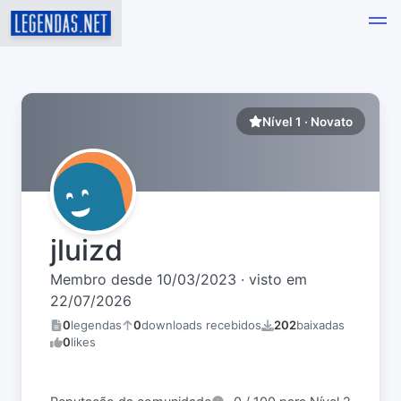
Nível 1 · Novato
jluizd
Membro desde 10/03/2023 · visto em
22/07/2026
0
legendas
0
downloads recebidos
202
baixadas
0
likes