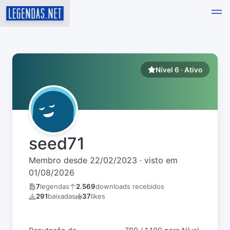
Nível 6 · Ativo
seed71
Membro desde 22/02/2023 · visto em
01/08/2026
7
legendas
2.569
downloads recebidos
291
baixadas
37
likes