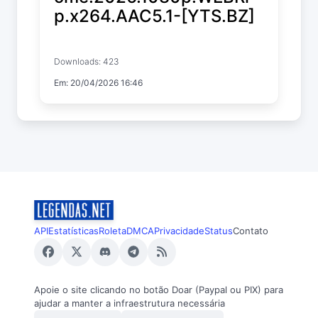
p.x264.AAC5.1-[YTS.BZ]
Ready or Not: Here I Come
Downloads: 423
Em: 20/04/2026 16:46
API
Estatísticas
Roleta
DMCA
Privacidade
Status
Contato
Apoie o site clicando no botão Doar (Paypal ou PIX) para
ajudar a manter a infraestrutura necessária