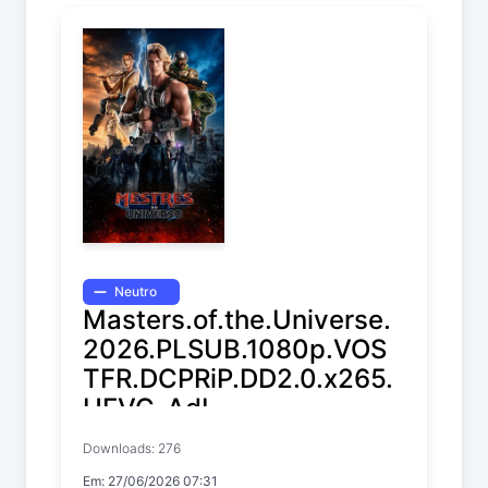
Neutro
Masters.of.the.Universe.
2026.PLSUB.1080p.VOS
TFR.DCPRiP.DD2.0.x265.
HEVC-AdL
Downloads: 276
Masters of the Universe
Em: 27/06/2026 07:31