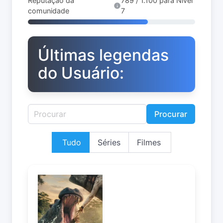
Reputação da
789 / 1.100 para Nível
comunidade
7
Últimas legendas
do Usuário:
Procurar
Tudo
Séries
Filmes