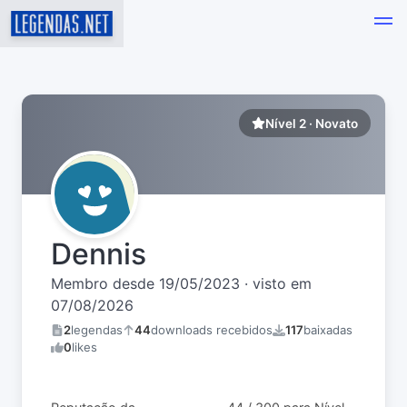
Nível 2 · Novato
Dennis
Membro desde 19/05/2023 · visto em
07/08/2026
2
legendas
44
downloads recebidos
117
baixadas
0
likes