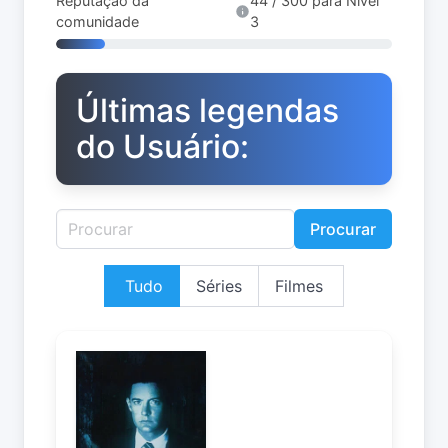
Reputação da
44 / 300 para Nível
comunidade
3
Últimas legendas
do Usuário:
Procurar
Tudo
Séries
Filmes