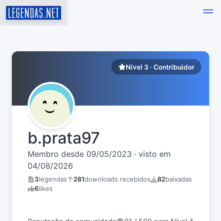
Nível 3 · Contribuidor
b.prata97
Membro desde 09/05/2023 · visto em
04/08/2026
3
legendas
281
downloads recebidos
82
baixadas
6
likes