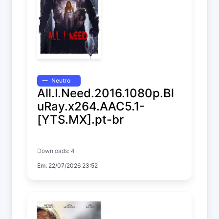
Neutro
All.I.Need.2016.1080p.Bl
uRay.x264.AAC5.1-
[YTS.MX].pt-br
All I Need
Downloads: 4
Em: 22/07/2026 23:52