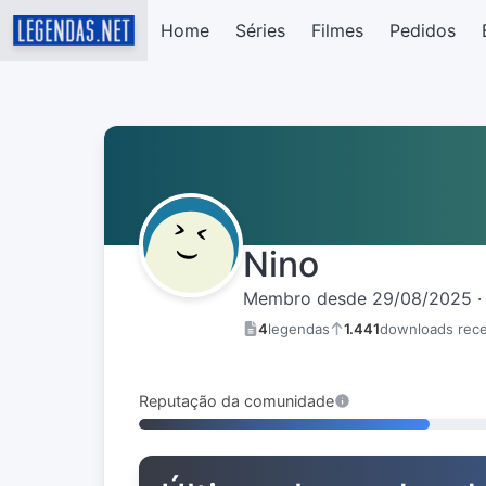
Home
Séries
Filmes
Pedidos
Nino
Membro desde 29/08/2025 · 
4
legendas
1.441
downloads rec
Reputação da comunidade