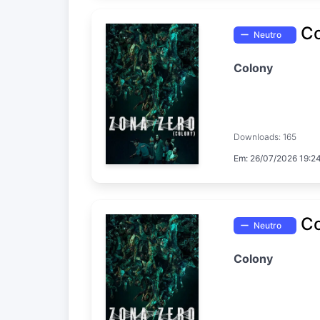
Co
Neutro
Colony
Downloads: 165
Em: 26/07/2026 19:2
Co
Neutro
Colony