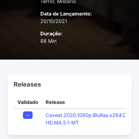
Terror, Mistério
Data de Lançamento:
20/10/2021
Duração:
88 Min
Releases
Validado
Release
Caveat.2020.1080p.BluRay.x264.DTS-
HD.MA.5.1-MT