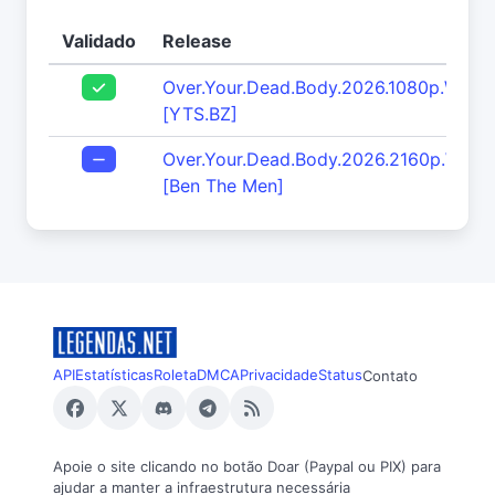
Validado
Release
Over.Your.Dead.Body.2026.1080p.WEBR
[YTS.BZ]
Over.Your.Dead.Body.2026.2160p.WEB
[Ben The Men]
API
Estatísticas
Roleta
DMCA
Privacidade
Status
Contato
Apoie o site clicando no botão Doar (Paypal ou PIX) para
ajudar a manter a infraestrutura necessária