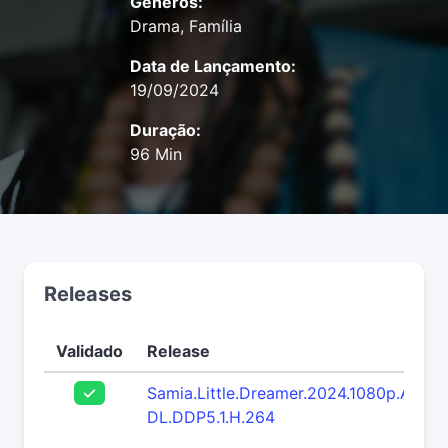
Gêneros:
Drama, Família
Data de Lançamento:
19/09/2024
Duração:
96 Min
Releases
Validado
Release
Samia.Little.Dreamer.2024.1080p.AMZ
DL.DDP5.1.H.264