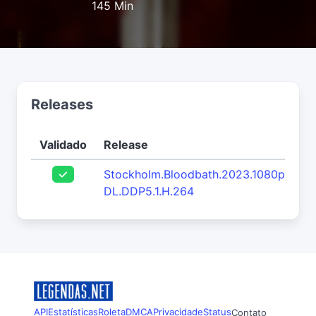
145 Min
Releases
Validado
Release
Stockholm.Bloodbath.2023.1080p.AMZ
DL.DDP5.1.H.264
API
Estatísticas
Roleta
DMCA
Privacidade
Status
Contato