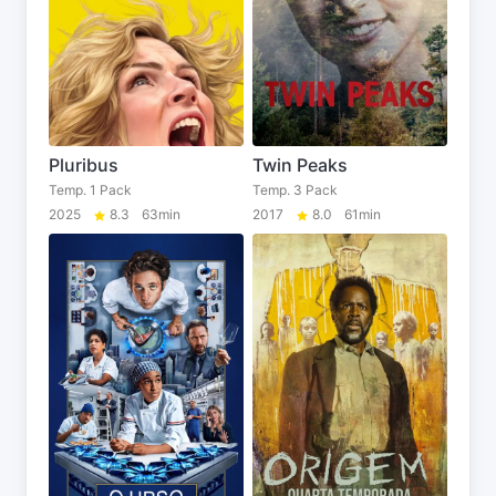
Pluribus
Twin Peaks
Temp. 1 Pack
Temp. 3 Pack
2025
8.3
63min
2017
8.0
61min