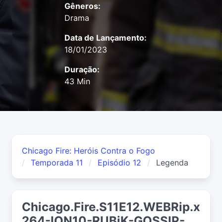
Gêneros:
Drama
Data de Lançamento:
18/01/2023
Duração:
43 Min
Chicago Fire: Heróis Contra o Fogo
Temporada 11
Episódio 12
Legenda
Chicago.Fire.S11E12.WEBRip.x
264-ION10-RUBiK-GOSSIP-