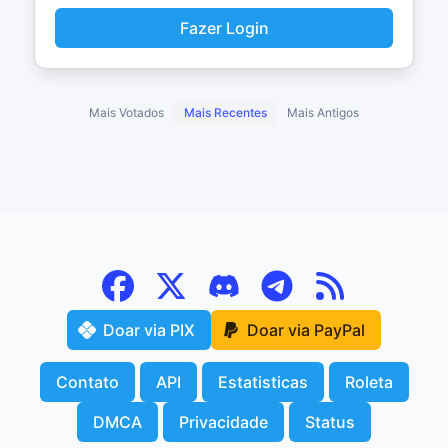
Fazer Login
Mais Votados
Mais Recentes
Mais Antigos
Doar via PIX
Doar via PayPal
Contato
API
Estatisticas
Roleta
DMCA
Privacidade
Status