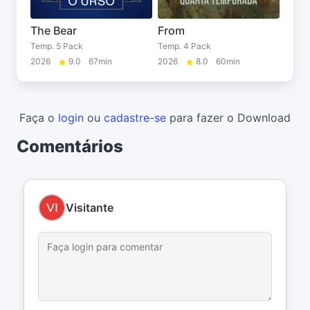
The Bear
From
Temp. 5 Pack
Temp. 4 Pack
2026
9.0
67min
2026
8.0
60min
Faça o
login
ou
cadastre-se
para fazer o Download
Comentários
Visitante