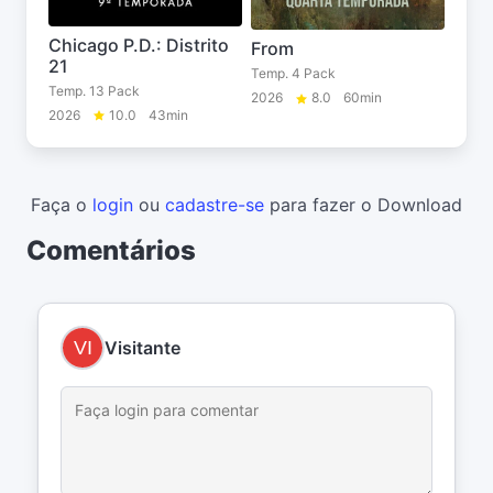
Chicago P.D.: Distrito
From
21
Temp. 4 Pack
Temp. 13 Pack
2026
8.0
60min
2026
10.0
43min
Faça o
login
ou
cadastre-se
para fazer o Download
Comentários
Visitante