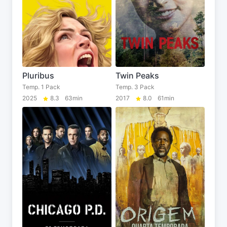
Pluribus
Twin Peaks
Temp. 1 Pack
Temp. 3 Pack
2025
8.3
63min
2017
8.0
61min