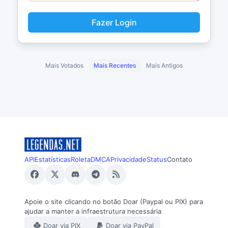
Fazer Login
Mais Votados
Mais Recentes
Mais Antigos
API
Estatísticas
Roleta
DMCA
Privacidade
Status
Contato
Apoie o site clicando no botão Doar (Paypal ou PIX) para
ajudar a manter a infraestrutura necessária
Doar via PIX
Doar via PayPal