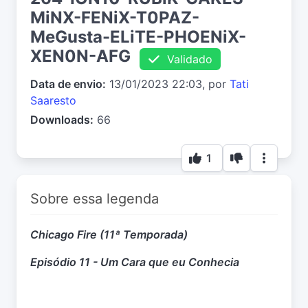
MiNX-FENiX-T0PAZ-
MeGusta-ELiTE-PHOENiX-
XEN0N-AFG
Validado
Data de envio:
13/01/2023 22:03, por
Tati
Saaresto
Downloads:
66
1
Sobre essa legenda
Chicago Fire (11ª Temporada)
Episódio 11 - Um Cara que eu Conhecia