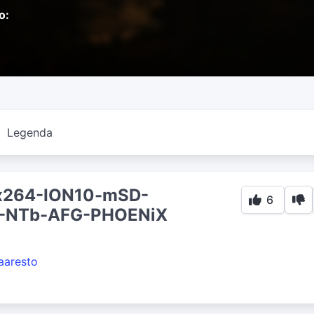
o:
Legenda
.x264-ION10-mSD-
6
-NTb-AFG-PHOENiX
Saaresto