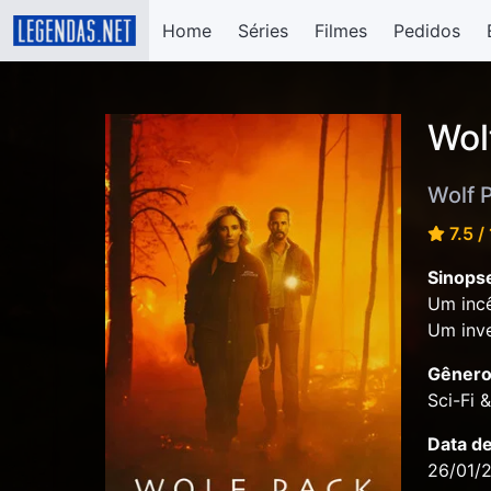
Home
Séries
Filmes
Pedidos
Wol
Wolf 
7.5 /
Sinops
Um incê
Um inve
Gênero
Sci-Fi 
Data d
26/01/