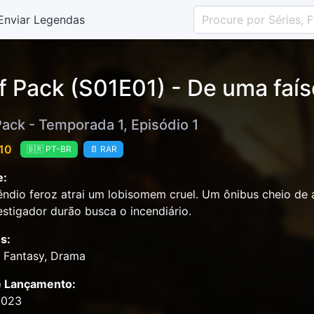
Enviar Legendas
f Pack (S01E01) - De uma faí
Pack - Temporada 1, Episódio 1
 10
🇧🇷 PT-BR
📄 RAR
e:
ndio feroz atrai um lobisomem cruel. Um ônibus cheio de 
stigador durão busca o incendiário.
s:
& Fantasy, Drama
e Lançamento:
2023