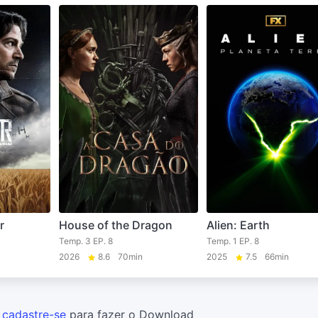
r
House of the Dragon
Alien: Earth
Temp. 3 EP. 8
Temp. 1 EP. 8
2026
8.6
70min
2025
7.5
66min
u
cadastre-se
para fazer o Download