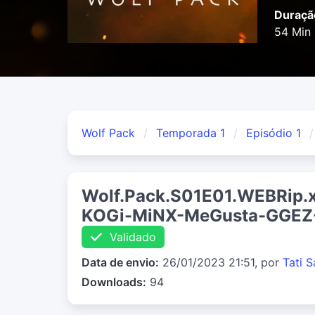
Duraçã
54 Min
Wolf Pack
Temporada 1
Episódio 1
Wolf.Pack.S01E01.WEBRip
KOGi-MiNX-MeGusta-GGEZ
Validado
Data de envio:
26/01/2023 21:51, por
Tati 
Downloads:
94