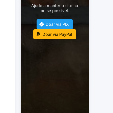
Ajude a manter o site no
ar, se possivel.
Doar via PIX
Doar via PayPal