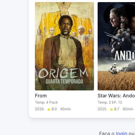
From
Star Wars: Ando
Temp. 4 Pack
Temp. 2 EP. 12
2026
8.0
60min
2025
8.7
60min
Faça o
login
o