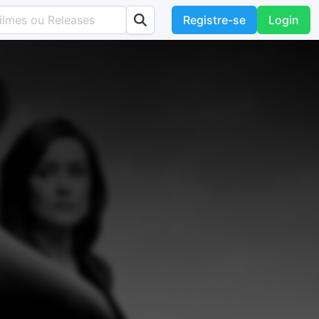
Registre-se
Login