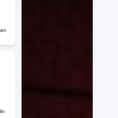
rupo
são