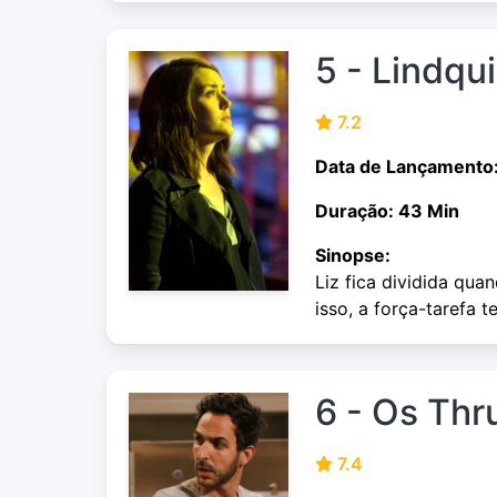
5 - Lindqu
7.2
Data de Lançamento
Duração: 43 Min
Sinopse:
Liz fica dividida qua
isso, a força-tarefa 
6 - Os Thr
7.4