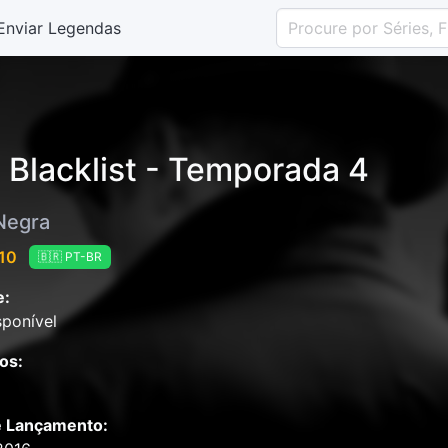
Enviar Legendas
 Blacklist - Temporada 4
 Negra
 10
🇧🇷 PT-BR
e:
ponível
os:
e Lançamento: