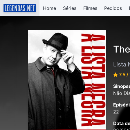
Home
Séries
Filmes
Pedidos
The
Lista
7.5 /
Sinops
Não Dis
Episódi
22
Data d