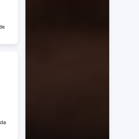
de
 da