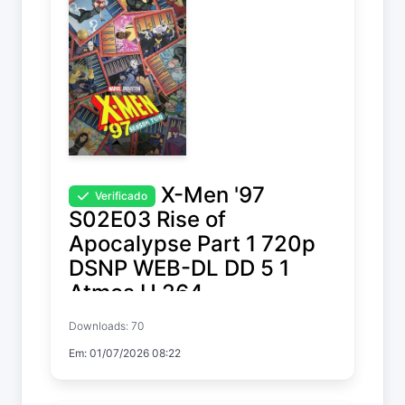
X-Men '97
Verificado
S02E03 Rise of
Apocalypse Part 1 720p
DSNP WEB-DL DD 5 1
Atmos H 264-
playWEB[EZTVx.to]
Downloads: 70
Em: 01/07/2026 08:22
X-Men '97
Temp. 2 EP. 3