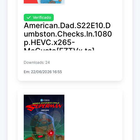
Verificado
American.Dad.S22E10.D
umbston.Checks.In.1080
p.HEVC.x265-
MeGusta[EZTVx.to]
Downloads: 24
American Dad!
Em: 22/06/2026 16:55
Temp. 22 EP. 10