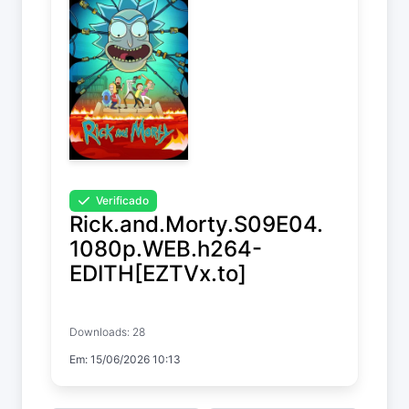
Verificado
Rick.and.Morty.S09E04.
1080p.WEB.h264-
EDITH[EZTVx.to]
Rick and Morty
Downloads: 28
Temp. 9 EP. 4
Em: 15/06/2026 10:13