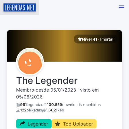
Nível 41 · Imortal
The Legender
Membro desde 05/01/2023 · visto em
05/08/2026
951
legendas
100.559
downloads recebidos
122
baixadas
1.662
likes
Legender
Top Uploader