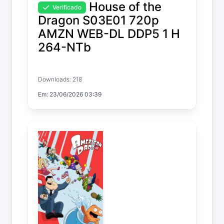
House of the
Verificado
Dragon S03E01 720p
AMZN WEB-DL DDP5 1 H
264-NTb
House of the Dragon
Downloads: 218
Temp. 3 EP. 1
Em: 23/06/2026 03:39