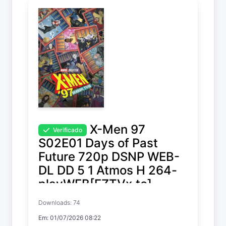
X-Men 97
Verificado
S02E01 Days of Past
Future 720p DSNP WEB-
DL DD 5 1 Atmos H 264-
playWEB[EZTVx.to]
Downloads: 74
X-Men '97
Em: 01/07/2026 08:22
Temp. 2 EP. 1