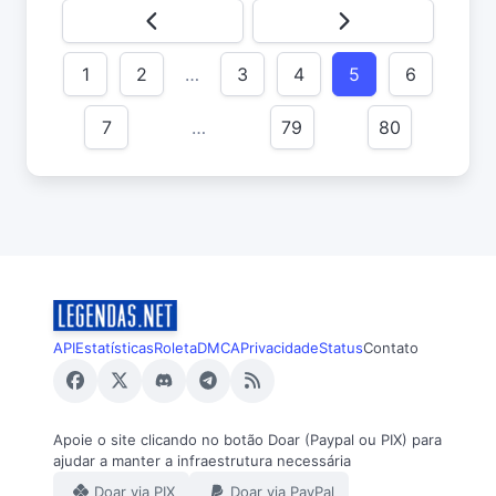
1
2
…
3
4
5
6
7
…
79
80
API
Estatísticas
Roleta
DMCA
Privacidade
Status
Contato
Apoie o site clicando no botão Doar (Paypal ou PIX) para
ajudar a manter a infraestrutura necessária
Doar via PIX
Doar via PayPal