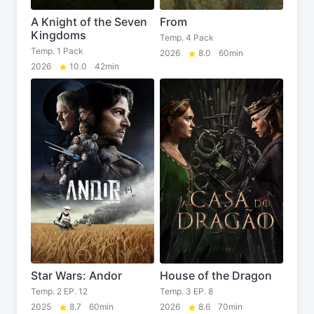
A Knight of the Seven
From
Kingdoms
Temp. 4 Pack
Temp. 1 Pack
2026
8.0
60min
2026
10.0
42min
Star Wars: Andor
House of the Dragon
Temp. 2 EP. 12
Temp. 3 EP. 8
2025
8.7
60min
2026
8.6
70min