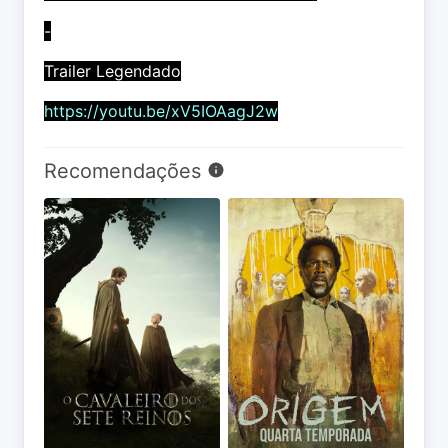
-
Trailer Legendado
https://youtu.be/xV5IOAagJ2w
Recomendações