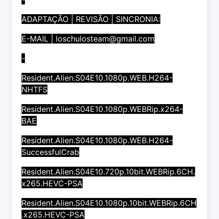
ADAPTAÇÃO | REVISÃO | SINCRONIA:
E-MAIL |
loschulosteam@gmail.com
-
Resident.Alien.S04E10.1080p.WEB.H264-
NHTFS
Resident.Alien.S04E10.1080p.WEBRip.x264-
BAE
Resident.Alien.S04E10.1080p.WEB.H264-
SuccessfulCrab
Resident.Alien.S04E10.720p.10bit.WEBRip.6CH.
x265.HEVC-PSA
Resident.Alien.S04E10.1080p.10bit.WEBRip.6CH
.x265.HEVC-PSA