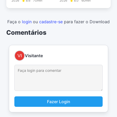
2026
8.6
70min
2026
8.0
60min
Faça o
login
ou
cadastre-se
para fazer o Download
Comentários
Visitante
Fazer Login