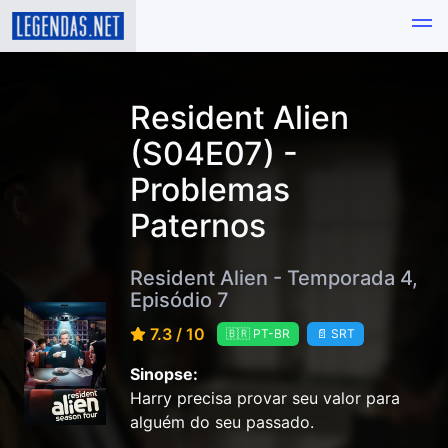
Resident Alien
(S04E07) -
Problemas
Paternos
Resident Alien - Temporada 4,
Episódio 7
7.3 / 10
🇧🇷 PT-BR
📄 SRT
Sinopse:
Harry precisa provar seu valor para
alguém do seu passado.