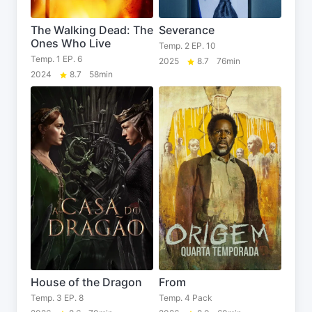
The Walking Dead: The
Severance
Ones Who Live
Temp. 2 EP. 10
Temp. 1 EP. 6
2025
8.7
76min
2024
8.7
58min
House of the Dragon
From
Temp. 3 EP. 8
Temp. 4 Pack