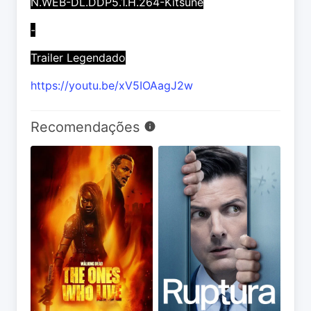
N.WEB-DL.DDP5.1.H.264-Kitsune
-
Trailer Legendado
https://youtu.be/xV5IOAagJ2w
Recomendações