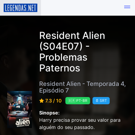
Resident Alien
(S04E07) -
Problemas
Paternos
Resident Alien - Temporada 4,
Episódio 7
7.3 / 10
🇧🇷 PT-BR
📄 SRT
Sinopse:
Harry precisa provar seu valor para
alguém do seu passado.