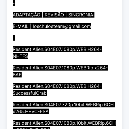
-
ADAPTAÇÃO | REVISÃO | SINCRONIA:
E-MAIL |
loschulosteam@gmail.com
-
Resident.Alien.S04E07.1080p.WEB.H264-
NHTFS
Resident.Alien.S04E07.1080p.WEBRip.x264-
BAE
Resident.Alien.S04E07.1080p.WEB.H264-
SuccessfulCrab
Resident.Alien.S04E07.720p.10bit.WEBRip.6CH.
x265.HEVC-PSA
Resident.Alien.S04E07.1080p.10bit.WEBRip.6CH