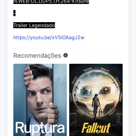
N.WEB-DL.DDP5.1.H.264-Kitsune
-
Trailer Legendado
https://youtu.be/xV5IOAagJ2w
Recomendações