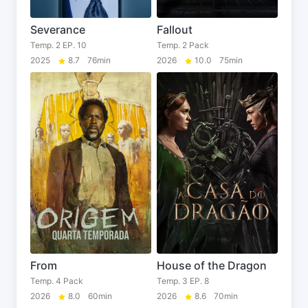
Severance
Fallout
Temp. 2 EP. 10
Temp. 2 Pack
2025
8.7
76min
2026
10.0
75min
From
House of the Dragon
Temp. 4 Pack
Temp. 3 EP. 8
2026
8.0
60min
2026
8.6
70min