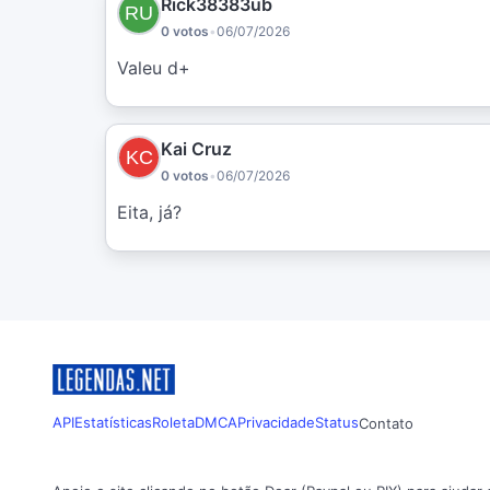
Rick38383ub
0 votos
•
06/07/2026
Valeu d+
Kai Cruz
0 votos
•
06/07/2026
Eita, já?
API
Estatísticas
Roleta
DMCA
Privacidade
Status
Contato