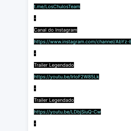
t.me/LosChulosTeam
-
Canal do Instagram
https://www.instagram.com/channel/AbYz-
-
Trailer Legendado
https://youtu.be/IrloF2W85Lk
-
Trailer Legendado
https://youtu.be/LDbjSiuQ-Cw
-