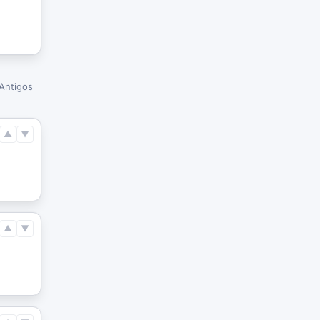
Antigos
▲
▼
▲
▼