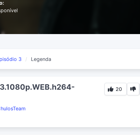
o:
ponível
pisódio 3
Legenda
03.1080p.WEB.h264-
20
hulosTeam