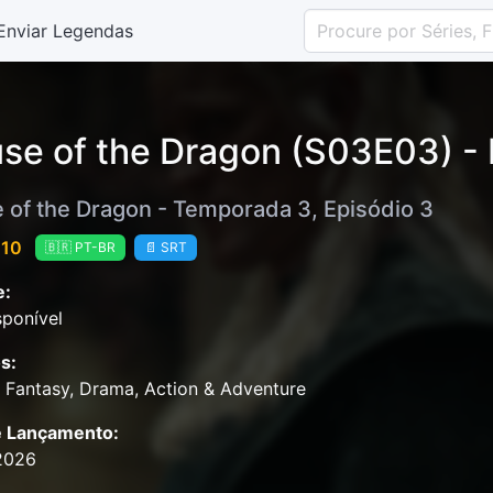
Enviar Legendas
se of the Dragon (S03E03) - 
 of the Dragon - Temporada 3, Episódio 3
 10
🇧🇷 PT-BR
📄 SRT
e:
ponível
s:
& Fantasy, Drama, Action & Adventure
e Lançamento:
2026