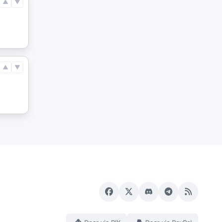
▲
▼
▲
▼