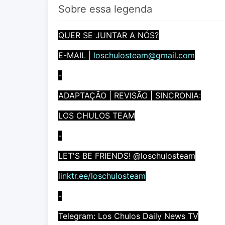
Sobre essa legenda
QUER SE JUNTAR A NÓS?
E-MAIL |
loschulosteam@gmail.com
-
ADAPTAÇÃO | REVISÃO | SINCRONIA:
LOS CHULOS TEAM
-
LET'S BE FRIENDS! @loschulosteam
linktr.ee/loschulosteam
-
Telegram: Los Chulos Daily News TV