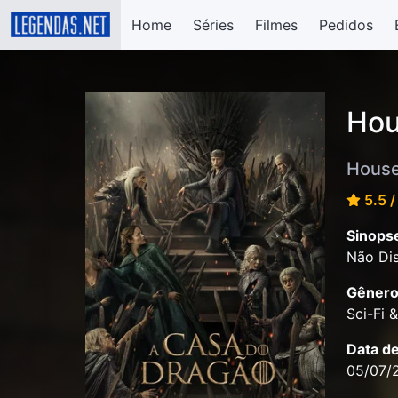
Home
Séries
Filmes
Pedidos
Hou
House
5.5 /
Sinops
Não Dis
Gênero
Sci-Fi 
Data d
05/07/