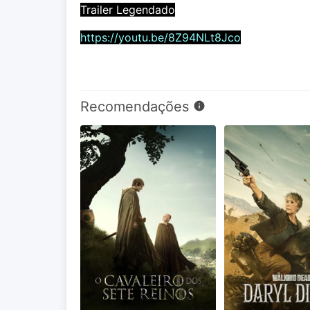
Trailer Legendado
https://youtu.be/8Z94NLt8Jco
Recomendações