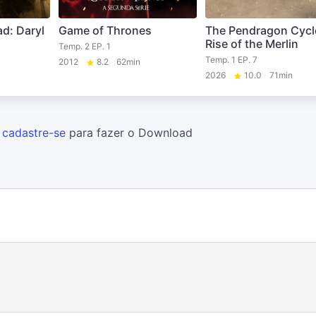
d: Daryl
Game of Thrones
The Pendragon Cycl
Rise of the Merlin
Temp. 2 EP. 1
Temp. 1 EP. 7
2012
8.2
62min
2026
10.0
71min
u
cadastre-se
para fazer o Download