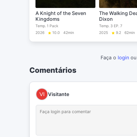
A Knight of the Seven
The Walking Dea
Kingdoms
Dixon
Temp. 1 Pack
Temp. 3 EP. 7
2026
10.0
42min
2025
9.2
62min
Faça o
login
o
Comentários
Visitante