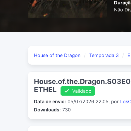
Duraçã
Não Dis
House of the Dragon
Temporada 3
E
House.of.the.Dragon.S03E
ETHEL
Validado
Data de envio:
05/07/2026 22:05, por
LosC
Downloads:
730