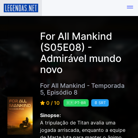
For All Mankind
(S05E08) -
Admirável mundo
novo
For All Mankind - Temporada
5, Episódio 8
0 / 10
🇧🇷 PT-BR
📄 SRT
Sinopse:
A tripulação de Titan avalia uma
jogada arriscada, enquanto a equipe
de Marte luta para manter o ânimo.