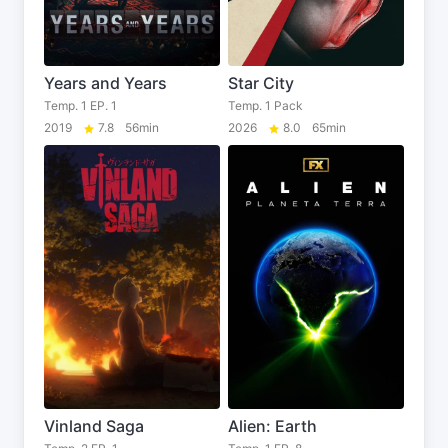
Years and Years
Star City
Temp. 1 EP. 1
Temp. 1 Pack
2019
7.8
56min
2026
8.0
65min
Vinland Saga
Alien: Earth