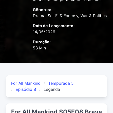
Gêneros:
Drama, Sci-Fi & Fantasy, War & Politics
Data de Lançamento:
14/05/2026
Duração:
53 Min
For All Mankind
Temporada 5
Episódio 8
Legenda
For All Mankind S05E08 Brave