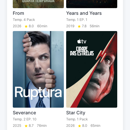
From
Years and Years
Temp. 4 Pack
Temp. 1 EP. 1
2026
8.0
60min
2019
7.8
56min
Severance
Star City
Temp. 2 EP. 10
Temp. 1 Pack
2025
8.7
76min
2026
8.0
65min