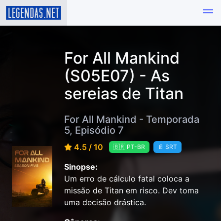
For All Mankind
(S05E07) - As
sereias de Titan
For All Mankind - Temporada
5, Episódio 7
4.5 / 10
🇧🇷 PT-BR
📄 SRT
Sinopse:
Um erro de cálculo fatal coloca a
missão de Titan em risco. Dev toma
uma decisão drástica.