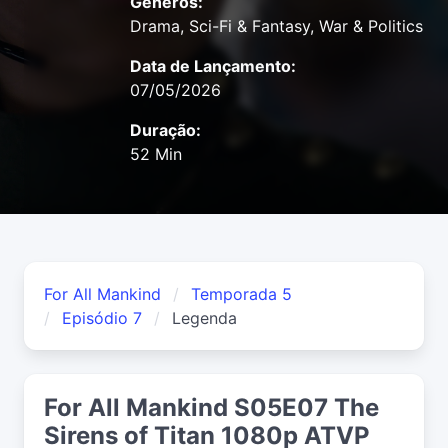
Gêneros:
Drama, Sci-Fi & Fantasy, War & Politics
Data de Lançamento:
07/05/2026
Duração:
52 Min
For All Mankind
Temporada 5
Episódio 7
Legenda
For All Mankind S05E07 The
Sirens of Titan 1080p ATVP