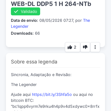
WEB-DL DDP5 1 H 264-NTb
Validado
Data de envio:
08/05/2026 07:27, por
The
Legender
Downloads:
66
2
Sobre essa legenda
Sincronia, Adaptação e Revisão:
The Legender
Ajude aqui
https://bit.ly/3Shfa5o
ou aqui no
bitcoin BTC:
"bc1qpp6vyrm7e9rku4h4p9v4d5xdywc0x8rrfx