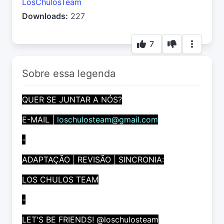
LosChulosTeam
Downloads:
227
7
Sobre essa legenda
QUER SE JUNTAR A NÓS?
E-MAIL |
loschulosteam@gmail.com
-
ADAPTAÇÃO | REVISÃO | SINCRONIA:
LOS CHULOS TEAM
-
LET'S BE FRIENDS! @loschulosteam