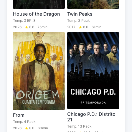
House of the Dragon
Twin Peaks
Temp. 3 EP. 8
Temp. 3 Pack
2026
8.6
75min
2017
8.0
61min
Chicago P.D.: Distrito
From
21
Temp. 4 Pack
Temp. 13 Pack
2026
8.0
60min