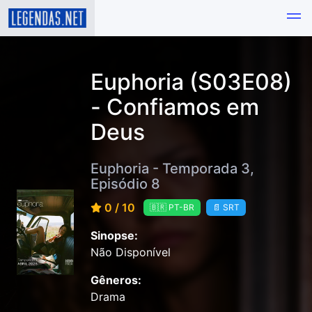
Euphoria (S03E08)
- Confiamos em
Deus
Euphoria - Temporada 3,
Episódio 8
0 / 10
🇧🇷 PT-BR
📄 SRT
Sinopse:
Não Disponível
Gêneros:
Drama