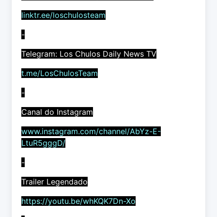
linktr.ee/loschulosteam
-
Telegram: Los Chulos Daily News TV
t.me/LosChulosTeam
-
Canal do Instagram
www.instagram.com/channel/AbYz-E-
LtuR5gggD/
-
Trailer Legendado
https://youtu.be/whKQK7Dn-Xo