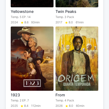
Yellowstone
Twin Peaks
Temp. 5 EP. 14
Temp. 3 Pack
2024
8.6
93min
2017
8.0
61min
1923
From
Temp. 2 EP. 7
Temp. 4 Pack
2025
8.4
112min
2026
8.0
60min