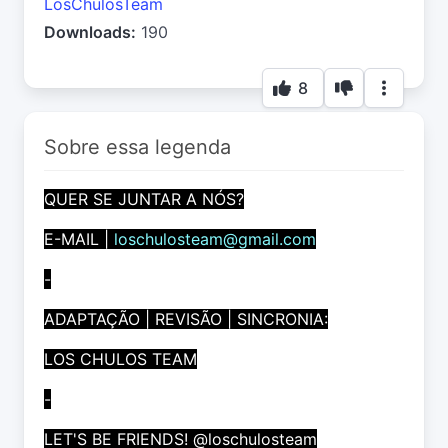
LosChulosTeam
Downloads:
190
8
Sobre essa legenda
QUER SE JUNTAR A NÓS?
E-MAIL |
loschulosteam@gmail.com
-
ADAPTAÇÃO | REVISÃO | SINCRONIA:
LOS CHULOS TEAM
-
LET'S BE FRIENDS! @loschulosteam