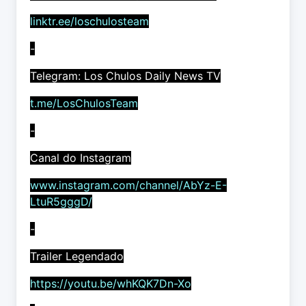
linktr.ee/loschulosteam
-
Telegram: Los Chulos Daily News TV
t.me/LosChulosTeam
-
Canal do Instagram
www.instagram.com/channel/AbYz-E-
LtuR5gggD/
-
Trailer Legendado
https://youtu.be/whKQK7Dn-Xo