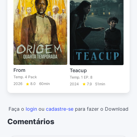
From
Teacup
Temp. 4 Pack
Temp. 1 EP. 8
2026
8.0
60min
2024
7.9
51min
Faça o
login
ou
cadastre-se
para fazer o Download
Comentários