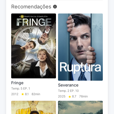
Recomendações
Fringe
Severance
Temp. 5 EP. 1
Temp. 2 EP. 10
2012
8.1
82min
2025
8.7
76min