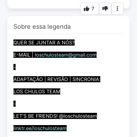
7
Sobre essa legenda
QUER SE JUNTAR A NÓS?
E-MAIL |
loschulosteam@gmail.com
-
ADAPTAÇÃO | REVISÃO | SINCRONIA:
LOS CHULOS TEAM
-
LET'S BE FRIENDS! @loschulosteam
linktr.ee/loschulosteam