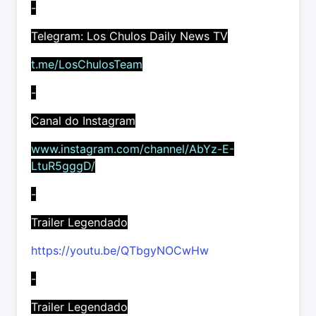
-
Telegram: Los Chulos Daily News TV
t.me/LosChulosTeam
-
Canal do Instagram
www.instagram.com/channel/AbYz-E-
LtuR5gggD/
-
Trailer Legendado
https://youtu.be/QTbgyNOCwHw
-
Trailer Legendado