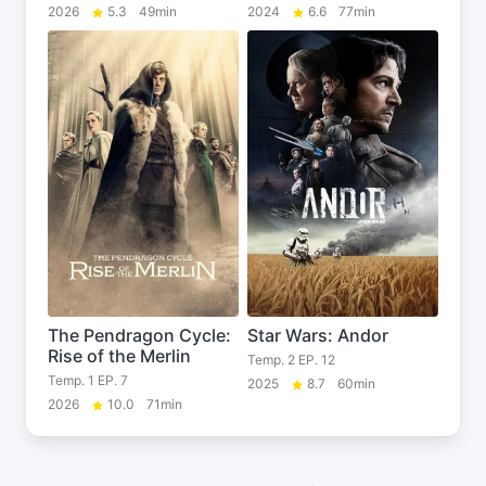
2026
5.3
49min
2024
6.6
77min
The Pendragon Cycle:
Star Wars: Andor
Rise of the Merlin
Temp. 2 EP. 12
Temp. 1 EP. 7
2025
8.7
60min
2026
10.0
71min