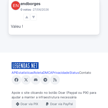
endborges
0 votos
•
27/06/2026
▲
▼
Valeu !
API
Estatísticas
Roleta
DMCA
Privacidade
Status
Contato
Apoie o site clicando no botão Doar (Paypal ou PIX) para
ajudar a manter a infraestrutura necessária
Doar via PIX
Doar via PayPal