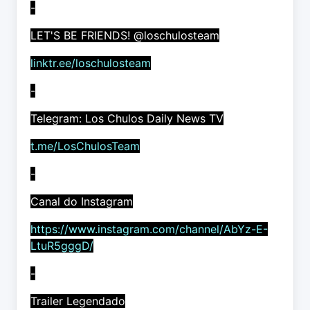
-
LET'S BE FRIENDS! @loschulosteam
linktr.ee/loschulosteam
-
Telegram: Los Chulos Daily News TV
t.me/LosChulosTeam
-
Canal do Instagram
https://www.instagram.com/channel/AbYz-E-
LtuR5gggD/
-
Trailer Legendado