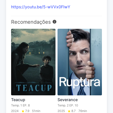
https://youtu.be/5-wVVx0FlwY
Recomendações
Severance
Teacup
Temp. 2 EP. 10
Temp. 1 EP. 8
2025
8.7
76min
2024
7.9
51min