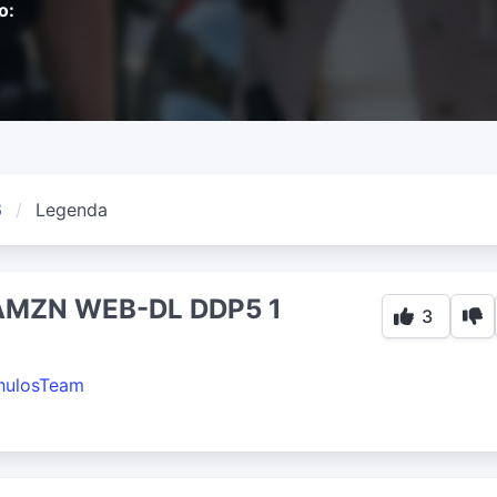
o:
6
Legenda
 AMZN WEB-DL DDP5 1
3
hulosTeam