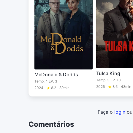
Tulsa King
McDonald & Dodds
Temp. 3 EP. 10
Temp. 4 EP. 3
2025
8.6
48min
2024
8.2
89min
Faça o
login
o
Comentários