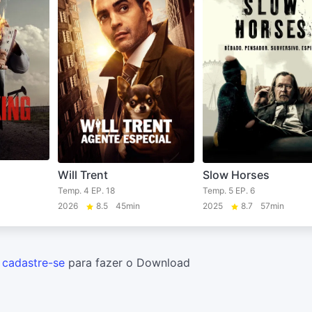
Will Trent
Slow Horses
Temp. 4 EP. 18
Temp. 5 EP. 6
2026
8.5
45min
2025
8.7
57min
u
cadastre-se
para fazer o Download