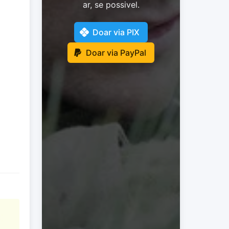
ar, se possivel.
Doar via PIX
Doar via PayPal