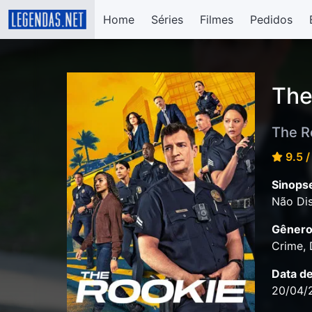
Home
Séries
Filmes
Pedidos
The
The R
9.5 /
Sinops
Não Dis
Gênero
Crime,
Data d
20/04/