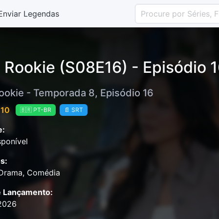
Enviar Legendas
 Rookie (S08E16) - Episódio 
ookie - Temporada 8, Episódio 16
 10
🇧🇷 PT-BR
📄 SRT
e:
ponível
s:
 Drama, Comédia
e Lançamento:
2026