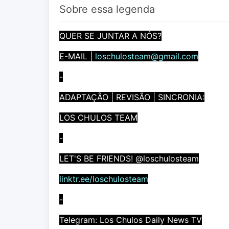
Sobre essa legenda
QUER SE JUNTAR A NÓS?
E-MAIL |
loschulosteam@gmail.com
-
ADAPTAÇÃO | REVISÃO | SINCRONIA:
LOS CHULOS TEAM
-
LET'S BE FRIENDS! @loschulosteam
linktr.ee/loschulosteam
-
Telegram: Los Chulos Daily News TV