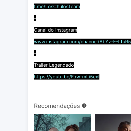
t.me/LosChulosTeam
-
Canal do Instagram
www.instagram.com/channel/AbYz-E-LtuR
-
Trailer Legendado
https://youtu.be/Fow-mLi5exI
Recomendações