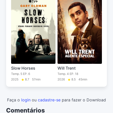
Slow Horses
Will Trent
Temp. 5 EP. 6
Temp. 4 EP. 18
2025
8.7
57min
2026
8.5
45min
Faça o
login
ou
cadastre-se
para fazer o Download
Comentários