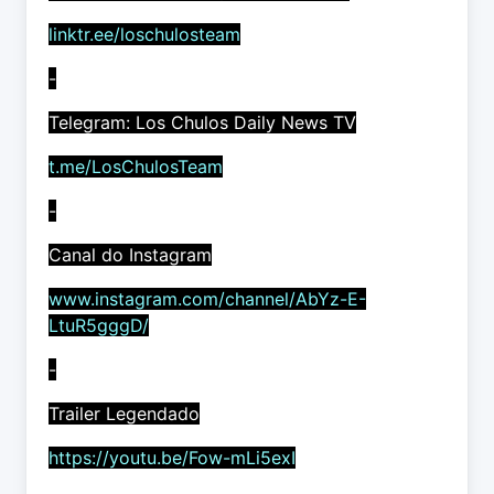
linktr.ee/loschulosteam
-
Telegram: Los Chulos Daily News TV
t.me/LosChulosTeam
-
Canal do Instagram
www.instagram.com/channel/AbYz-E-
LtuR5gggD/
-
Trailer Legendado
https://youtu.be/Fow-mLi5exI