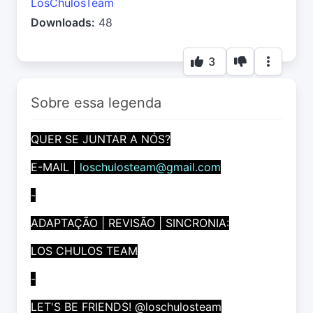
LosChulosTeam
Downloads:
48
3
Sobre essa legenda
QUER SE JUNTAR A NÓS?
E-MAIL |
loschulosteam@gmail.com
-
ADAPTAÇÃO | REVISÃO | SINCRONIA:
LOS CHULOS TEAM
-
LET'S BE FRIENDS! @loschulosteam