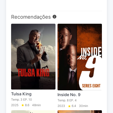
Recomendações
Tulsa King
Inside No. 9
Temp. 3 EP. 10
Temp. 8 EP. 4
2025
8.6
48min
2023
6.4
30min