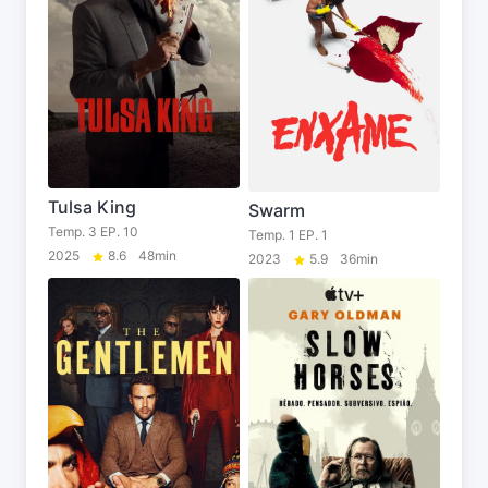
Tulsa King
Swarm
Temp. 3 EP. 10
Temp. 1 EP. 1
2025
8.6
48min
2023
5.9
36min