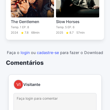
The Gentlemen
Slow Horses
Temp. 1 EP. 8
Temp. 5 EP. 6
2024
7.8
68min
2025
8.7
57min
Faça o
login
ou
cadastre-se
para fazer o Download
Comentários
Visitante