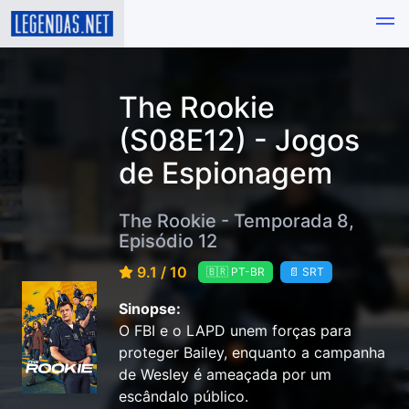
The Rookie
(S08E12) - Jogos
de Espionagem
The Rookie - Temporada 8,
Episódio 12
9.1 / 10
🇧🇷 PT-BR
📄 SRT
Sinopse:
O FBI e o LAPD unem forças para
proteger Bailey, enquanto a campanha
de Wesley é ameaçada por um
escândalo público.