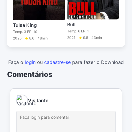
Bull
Tulsa King
Temp. 6 EP. 1
Temp. 3 EP. 10
2021
9.5
43min
2025
8.6
48min
Faça o
login
ou
cadastre-se
para fazer o Download
Comentários
Visitante