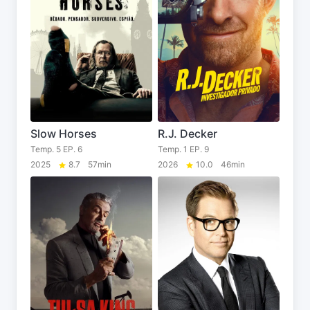
Slow Horses
R.J. Decker
Temp. 5 EP. 6
Temp. 1 EP. 9
2025
8.7
57min
2026
10.0
46min