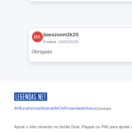
basszoom2k20
0 votos
•
24/05/2026
Obrigado
API
Estatísticas
Roleta
DMCA
Privacidade
Status
Contato
Apoie o site clicando no botão Doar (Paypal ou PIX) para ajudar 