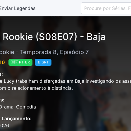
Enviar Legendas
 Rookie (S08E07) - Baja
ookie - Temporada 8, Episódio 7
 10
🇧🇷 PT-BR
📄 SRT
e:
e Lucy trabalham disfarçadas em Baja investigando os assa
om o relacionamento à distância.
s:
 Drama, Comédia
e Lançamento:
2026