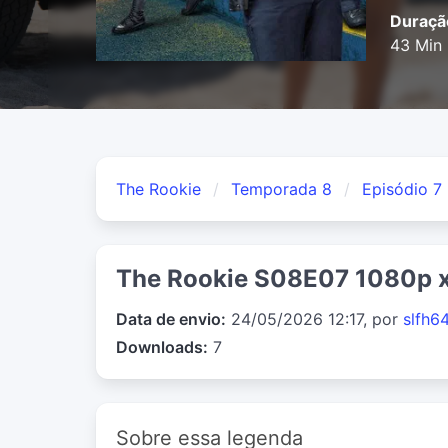
Duraçã
43 Min
The Rookie
Temporada 8
Episódio 7
The Rookie S08E07 1080p 
Data de envio:
24/05/2026 12:17, por
slfh6
Downloads:
7
Sobre essa legenda