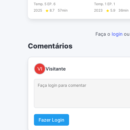
Temp. 5 EP. 6
Temp. 1 EP. 1
2025
8.7
57min
2023
5.9
36min
Faça o
login
o
Comentários
Visitante
Fazer Login