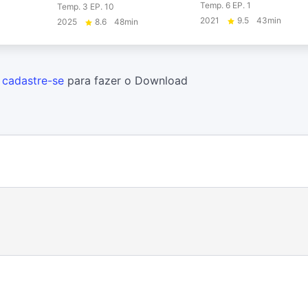
Temp. 6 EP. 1
Temp. 3 EP. 10
2021
9.5
43min
2025
8.6
48min
u
cadastre-se
para fazer o Download