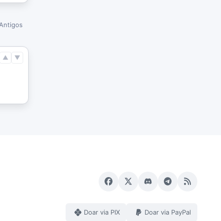
Antigos
▲
▼
Doar via PIX
Doar via PayPal