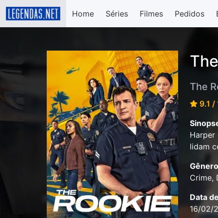
Home
Séries
Filmes
Pedidos
The
The R
9.1 /
Sinops
Harper 
lidam c
Gênero
Crime,
Data d
16/02/