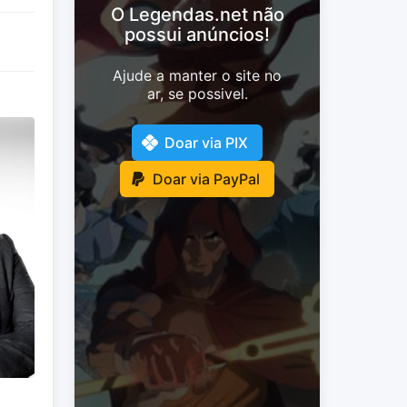
O Legendas.net não
possui anúncios!
Ajude a manter o site no
ar, se possivel.
Doar via PIX
Doar via PayPal