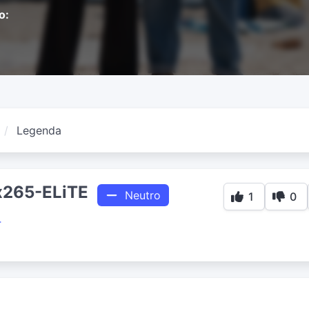
o:
Legenda
x265-ELiTE
Neutro
1
0
4