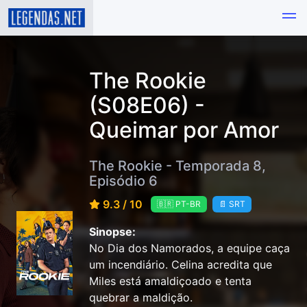
The Rookie
(S08E06) -
Queimar por Amor
The Rookie - Temporada 8,
Episódio 6
9.3 / 10
🇧🇷 PT-BR
📄 SRT
Sinopse:
No Dia dos Namorados, a equipe caça
um incendiário. Celina acredita que
Miles está amaldiçoado e tenta
quebrar a maldição.