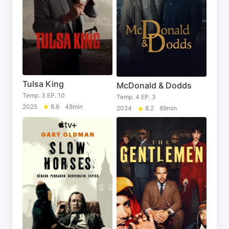
Tulsa King
McDonald & Dodds
Temp. 3 EP. 10
Temp. 4 EP. 3
2025
8.6
48min
2024
8.2
89min