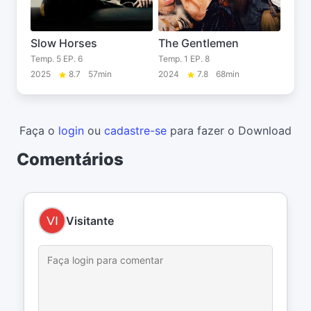
Slow Horses
The Gentlemen
Temp. 5 EP. 6
Temp. 1 EP. 8
2025
8.7
57min
2024
7.8
68min
Faça o
login
ou
cadastre-se
para fazer o Download
Comentários
Visitante