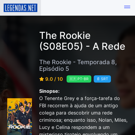
The Rookie
(S08E05) - A Rede
The Rookie - Temporada 8,
Episódio 5
9.0 / 10
🇧🇷 PT-BR
📄 SRT
Sinopse:
O Tenente Grey e a força-tarefa do
FBI recorrem à ajuda de um antigo
colega para descobrir uma rede
criminosa; enquanto isso, Nolan, Miles,
Lucy e Celina respondem a um
misterioso tiroteio envolvendo um