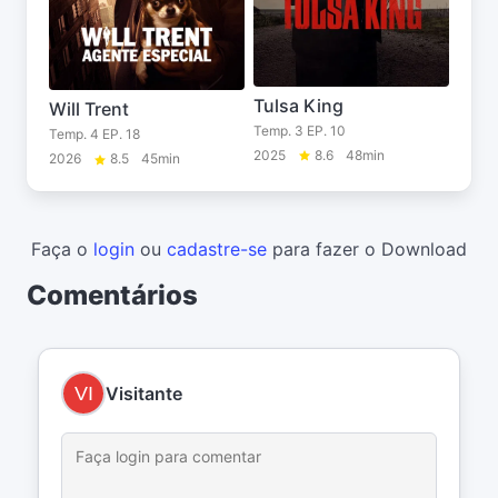
Tulsa King
Will Trent
Temp. 3 EP. 10
Temp. 4 EP. 18
2025
8.6
48min
2026
8.5
45min
Faça o
login
ou
cadastre-se
para fazer o Download
Comentários
Visitante