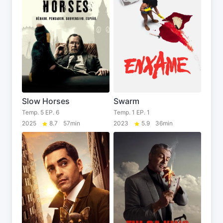
Slow Horses
Swarm
Temp. 5 EP. 6
Temp. 1 EP. 1
2025
8.7
57min
2023
5.9
36min